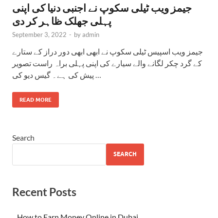
جیمز ویب ٹیلی سکوپ نے اجنبی دنیا کی اپنی
پہلی جھلک ظاہر کر دی
September 3, 2022
-
by
admin
جیمز ویب اسپیس ٹیلی سکوپ نے ابھی ابھی دور دراز کے ستارے
کے گرد چکر لگانے والے سیارے کی اپنی پہلی براہ راست تصویر
پیش کی ہے۔ گیس دیو کی …
READ MORE
Search
SEARCH
Recent Posts
How to Earn Money Online in Dubai